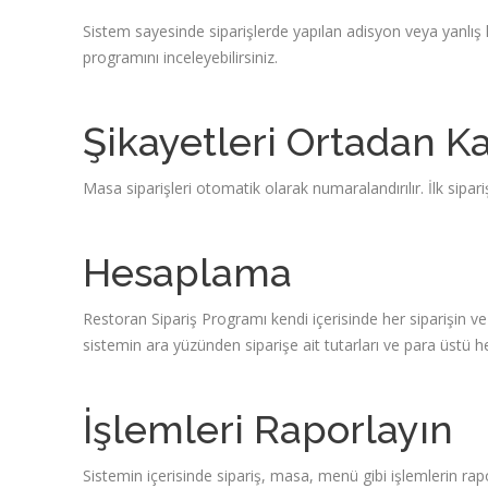
Sistem sayesinde siparişlerde yapılan adisyon veya yanlış
programını inceleyebilirsiniz.
Şikayetleri Ortadan Ka
Masa siparişleri otomatik olarak numaralandırılır. İlk sipar
Hesaplama
Restoran Sipariş Programı kendi içerisinde her siparişin ve
sistemin ara yüzünden siparişe ait tutarları ve para üstü he
İşlemleri Raporlayın
Sistemin içerisinde sipariş, masa, menü gibi işlemlerin raporl