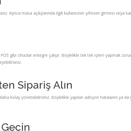
n
niz. Ayrıca masa açılışlarında ilgili kullanıcının şifresini girmesi veya kar
e POS gibi cihazlar entegre çalışır. Böylelikle tek tek işlem yapmak zor
yebilirsiniz.
ten Sipariş Alın
 daha kolay yönetebilirsiniz. Böylelikle yapılan adisyon hatalarını ya da 
 Geçin