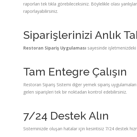
raporları tek tıkla görebileceksiniz. Böylelikle olası yanlış
raporlayabilirsiniz.
Siparişlerinizi Anlık T
Restoran Sipariş Uygulaması
sayesinde işletmenizdeki si
Tam Entegre Çalışın
Restoran Sipariş Sistemi diğer yemek sipariş uygulamaları 
gelen siparişleri tek bir noktadan kontrol edebilirsiniz.
7/24 Destek Alın
Sisteminizde oluşan hatalar için kesintisiz 7/24 destek hi