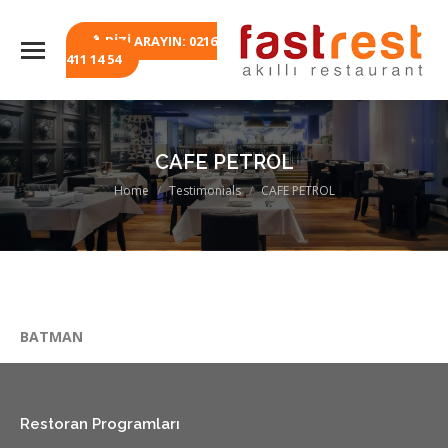
BİZİ ARAYIN: 0216
411 14 54
CAFE PETROL
You are here:
Home
Testimonials
CAFE PETROL
BATMAN
Restoran Programları